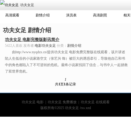
功夫女足
高清观看
剧情介绍
演员表
高清剧照
相关
功夫女足 剧情介绍
功夫女足 电影完整版影讯简介
5422人喜欢 发布者:
电影功夫女足
分类：
剧情介绍
由http://www.nyqdzx.cn/提供功夫女足 电影免费完整版在线观看，该片讲述
陷人生低谷的小说家路空文（张艺兴 饰）被巨大的诱惑牵引，导致他自己和书
中的角色都陷入了不可逆转的危机。最终小说家找回了信念，与书中人一起拯救
了双世界危机。
1
共
1
页
1
条记录
功夫女足 电影
|
功夫女足 免费播放
|
功夫女足 在线观看
版权所有©2025
功夫女足
/rss.xml