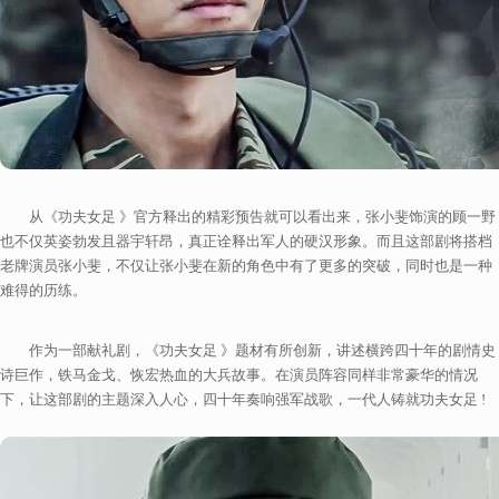
从《功夫女足 》官方释出的精彩预告就可以看出来，张小斐饰演的顾一野
也不仅英姿勃发且器宇轩昂，真正诠释出军人的硬汉形象。而且这部剧将搭档
老牌演员张小斐，不仅让张小斐在新的角色中有了更多的突破，同时也是一种
难得的历练。
作为一部献礼剧，《功夫女足 》题材有所创新，讲述横跨四十年的剧情史
诗巨作，铁马金戈、恢宏热血的大兵故事。在演员阵容同样非常豪华的情况
下，让这部剧的主题深入人心，四十年奏响强军战歌，一代人铸就功夫女足 !