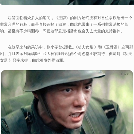
尽管面临着众多人的追问，《王牌》的剧方始终没有对番位争议给出一个
非常合理的解释，而是直接选择了回避，由此也带来了一系列非常消极的影
响。甚至有不少猜测称，即便这部剧定档播出也会失去大量的支持群体。
在较早之前的采访中，张小斐曾提到过《功夫女足 》和《玉骨遥》这两部
剧，并且表示对顾魏医生和大神官时影这两个角色都比较期待，但却对《功夫
女足 》只字未提，由此引发外界猜测。