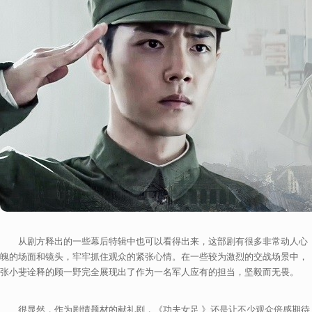
从剧方释出的一些幕后特辑中也可以看得出来，这部剧有很多非常动人心
魄的场面和镜头，牢牢抓住观众的紧张心情。在一些较为激烈的交战场景中，
张小斐诠释的顾一野完全展现出了作为一名军人应有的担当，坚毅而无畏。
很显然，作为剧情题材的献礼剧，《功夫女足 》还是让不少观众倍感期待