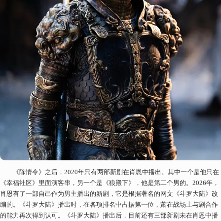
《陈情令》之后，2020年只有两部新剧在肖恩中播出。其中一个是他只在
《幸福社区》里面演客串，另一个是《狼殿下》，他是第二个男的。2026年，
肖恩有了一部自己作为男主播出的新剧，它是根据著名的网文《斗罗大陆》改
编的。《斗罗大陆》播出时，在各项排名中占据第一位，萧在战场上与剧合作
的能力再次得到认可。《斗罗大陆》播出后，目前还有三部新剧未在肖恩中播