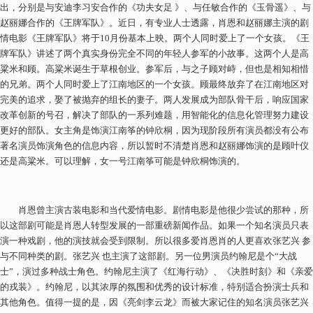
出，分别是与安迪李习安合作的《功夫女足 》、与任敏合作的《玉骨遥》、与
赵丽娜合作的《王牌军队》。近日，有专业人士透露，肖恩和赵丽娜主演的剧
情电影《王牌军队》将于10月份基本上映。两个人同时爱上了一个女孩。《王
牌军队》讲述了两个真实身份完全不同的年轻人参军的小故事。这两个人是高
粱米和顾。高粱米诞生于草根创业。参军后，与之子顾对峙，但也是相知相惜
的兄弟。两个人同时爱上了江南地区的一个女孩。顾最终放弃了在江南地区对
完美的追求，娶了被抛弃的组长的妻子。两人发展成为部队骨干后，响应国家
改革创新的号召，解决了部队的一系列难题，用智能化的信息化管理努力建设
更好的部队。女主角是饰演江南筝的钟欣桐，因为现阶段所有演员都没有公布
著名演员饰演角色的信息内容，所以暂时不清楚肖恩和赵丽娜饰演的是顾叶仪
还是高粱米。可以理解，女一号江南筝可能是钟欣桐饰演的。
肖恩曾主演古装电影和当代爱情电影。剧情电影是他很少尝试的那种，所
以这部剧可能是肖恩人转型发展的一部重磅新闻作品。如果一个知名演员只表
演一种戏剧，他的演技就会受到限制。所以很多爱肖恩肖的人更喜欢张艺兴 参
与不同种类的剧。张艺兴 也主演了这部剧。另一位男演员约翰尼是个“大战
士”，演过多种战士角色。约翰尼主演了《红海行动》、《决胜时刻》和《亲爱
的戎装》。约翰尼，以其浓厚的氛围和优秀的设计标准，特别适合扮演士兵和
其他角色。值得一提的是，因《亮剑李云龙》而被大家记住的知名演员张艺兴