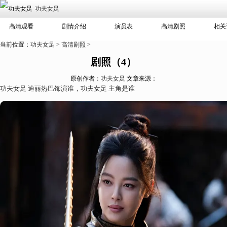
功夫女足
高清观看
剧情介绍
演员表
高清剧照
相关
当前位置：
功夫女足
>
高清剧照
>
剧照（4）
原创作者：
功夫女足
文章来源：
功夫女足 迪丽热巴饰演谁，功夫女足 主角是谁